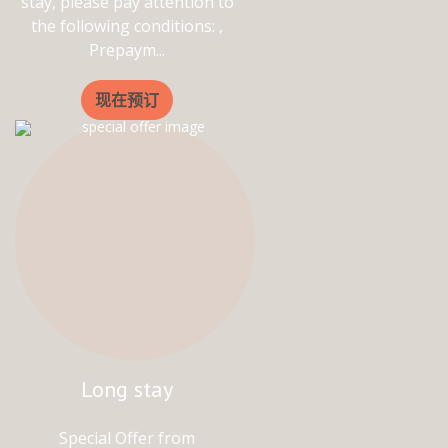
stay, please pay attention to
the following conditions: ,
Prepaym...
现在预订
Long stay
Special Offer from