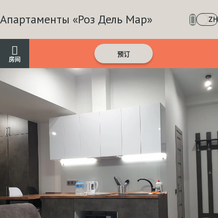
Апартаменты «Роз Дель Мар»
ZH
预订
房间