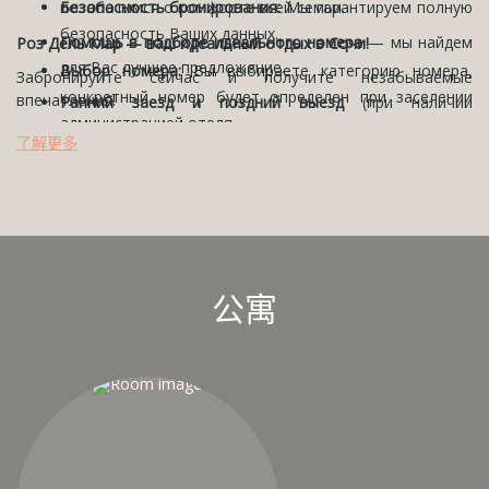
позаботимся о комфорте всей семьи.
Безопасность бронирования:
Мы гарантируем полную
безопасность Ваших данных.
Помощь в подборе идеального номера
— мы найдем
Роз Дель Мар — ваш идеальный отдых в Сочи!
для Вас лучшее предложение.
Выбор номера:
Вы выбираете категорию номера,
Забронируйте сейчас и получите незабываемые
конкретный номер будет определен при заселении
впечатления!
Ранний заезд и поздний выезд
(при наличии
администрацией отеля.
возможности) — мы всегда идем навстречу Вашим
了解更多
пожеланиям.
Смена полотенец:
каждые три дня.
Круглосуточная стойка регистрации
— мы всегда
Смена постельного белья:
один раз в неделю.
рядом, 24/7.
公寓