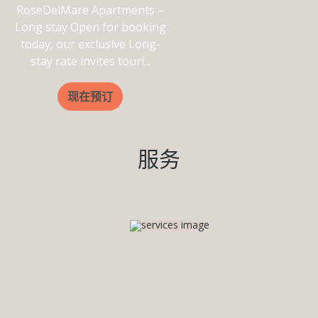
RoseDelMare Apartments –
Long stay Open for booking
today, our exclusive Long-
stay rate invites touri...
现在预订
服务