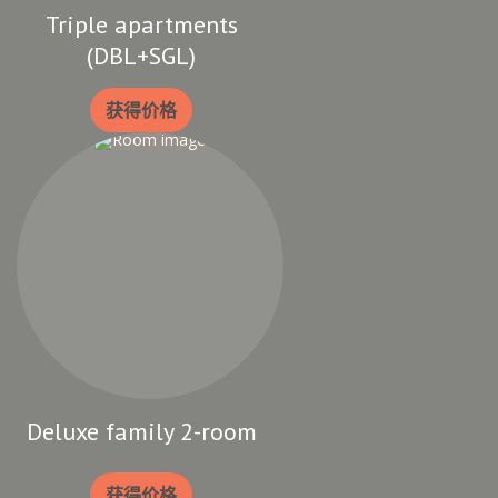
Triple apartments
(DBL+SGL)
获得价格
Deluxe family 2-room
获得价格