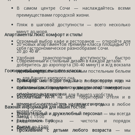
В самом центре Сочи — наслаждайтесь всеми
преимуществами городской жизни.
Пляж в шаговой доступности — всего несколько
минут до моря.
Апартаменты Люкс: комфорт и стиль!
Огромный выбор кафе и ресторанов — откройте для
20 новых апартаментов премиум-класса площадью от
себя гастрономическое разнообразие Сочи.
20 до 40 м².
Удобная транспортная доступность: быстро
Современный и стильный дизайн в каждой детали.
доберитесь до аэропорта (30-40 минут) и ж/д вокзала
Гостиничный сервис высшего класса:
(10-15 минут).
Удобные кровати с белоснежным постельным бельем
— для Вашего крепкого сна.
Трансфер:
мы встретим Вас в аэропорту или на
Отличное место для отдыха в любое время года —
вокзале и доставим прямо к дверям апартаментов.
идеальный выбор для отпуска, деловой поездки или
Собственная ванная комната и полностью
семейного путешествия.
оборудованная кухня — для Вашего удобства.
Бесплатный Wi-Fi
на всей территории отеля и в
номерах — оставайтесь на связи с миром.
Шторы блэкаут — для идеального отдыха в любое
Важная информация для наших гостей:
время суток.
Внимательный и дружелюбный персонал
— мы всегда
Заезд:
с 15:00
рады помочь Вам.
Ежедневная уборка — чистота и порядок
Выезд:
до 12:00
гарантированы.
Проживание с детьми любого возраста
— мы