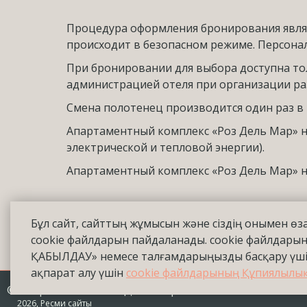
Процедура оформления бронирования являе
происходит в безопасном режиме. Персона
При бронировании для выбора доступна тол
администрацией отеля при организации р
Смена полотенец производится один раз в 
Апартаментный комплекс
«Роз Дель Мар» н
электрической и тепловой энергии).
Апартаментный комплекс
«Роз Дель Мар» н
Бұл сайт, сайттың жұмысын және сіздің онымен өза
cookie файлдарын пайдаланады. cookie файлдары
ҚАБЫЛДАУ» немесе талғамдарыңызды басқару үші
ақпарат алу үшін
cookie файлдарының Құпиялылы
© Апартаменты «Роз Дель Мар»
2026, Ресми сайты