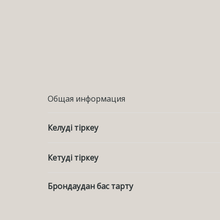
Общая информация
Келуді тіркеу
Кетуді тіркеу
Брондаудан бас тарту