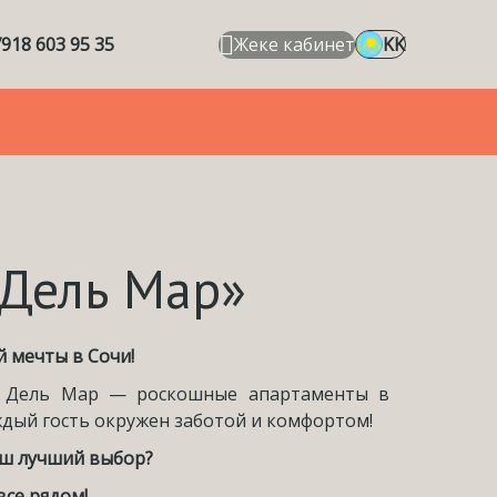
918 603 95 35
Жеке кабинет
KK
 Дель Мар»
 мечты в Сочи!
з Дель Мар — роскошные апартаменты в
ждый гость окружен заботой и комфортом!
аш лучший выбор?
все рядом!