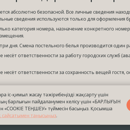
тся абсолютно безопасной. Все личные сведения наход
льные сведения используются только для оформления б
ько категория номера, назначение конкретного номера
азмещения.
три дня. Смена постельного белья производится один р
е несёт ответственности за работу городских служб (
е несёт ответственности за сохранность вещей гостя, о
ра іс-қимыл жасау тәжірибеңізді жақсарту үшін
ның барлығын пайдаланумен келісу үшін «БАРЛЫҒЫН
н «COOKIE ТЕҢШЕУ» түймесін басыңыз. Қосымша
қ сайсатымен танысыңыз
.