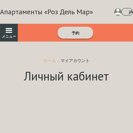
Апартаменты «Роз Дель Мар»
JA
予約
メニュー
ホーム
–
マイアカウント
Личный кабинет